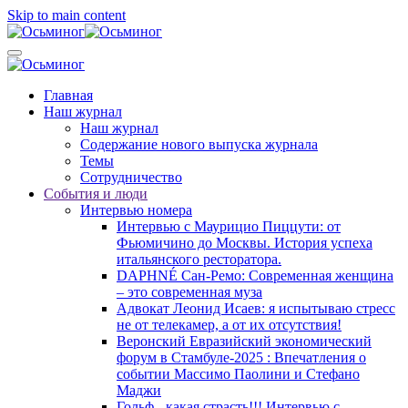
Skip to main content
Главная
Наш журнал
Наш журнал
Содержание нового выпуска журнала
Темы
Сотрудничество
События и люди
Интервью номера
Интервью с Маурицио Пиццути: от
Фьюмичино до Москвы. История успеха
итальянского ресторатора.
DAPHNÉ Сан-Ремо: Современная женщина
– это современная муза
Адвокат Леонид Исаев: я испытываю стресс
не от телекамер, а от их отсутствия!
Веронский Евразийский экономический
форум в Стамбуле-2025 : Впечатления о
событии Массимо Паолини и Стефано
Маджи
Гольф - какая страсть!!! Интервью с