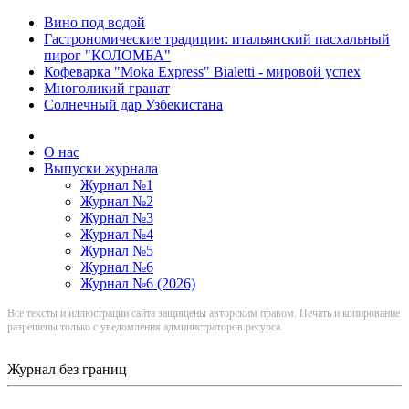
Вино под водой
Гастрономические традиции: итальянский пасхальный
пирог "КОЛОМБА"
Кофеварка "Moka Express" Bialetti - мировой успех
Многоликий гранат
Солнечный дар Узбекистана
О нас
Выпуски журнала
Журнал №1
Журнал №2
Журнал №3
Журнал №4
Журнал №5
Журнал №6
Журнал №6 (2026)
Все тексты и иллюстрации сайта защищены авторским правом. Печать и копирование
разрешены только с уведомления администраторов ресурса.
Журнал без границ