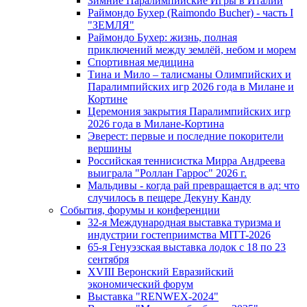
Зимние Паралимпийские Игры в Италии
Раймондо Бухер (Raimondo Bucher) - часть I
"ЗЕМЛЯ"
Раймондо Бухер: жизнь, полная
приключений между землёй, небом и морем
Спортивная медицина
Тина и Мило – талисманы Олимпийских и
Паралимпийских игр 2026 года в Милане и
Кортине
Церемония закрытия Паралимпийских игр
2026 года в Милане-Кортина
Эверест: первые и последние покорители
вершины
Российская теннисистка Мирра Андреева
выиграла "Роллан Гаррос" 2026 г.
Мальдивы - когда рай превращается в ад: что
случилось в пещере Декуну Канду
События, форумы и конференции
32-я Международная выставка туризма и
индустрии гостеприимства MITT-2026
65-я Генуэзская выставка лодок с 18 по 23
сентября
XVIII Веронский Евразийский
экономический форум
Выставка "RENWEX-2024"