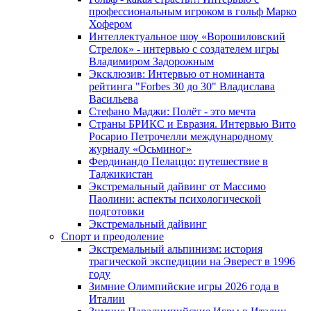
профессиональным игроком в гольф Марко
Хофером
Интеллектуальное шоу «Ворошиловский
Стрелок» - интервью с создателем игры
Владимиром Задорожным
Эксклюзив: Интервью от номинанта
рейтинга "Forbes 30 до 30" Владислава
Васильева
Стефано Маджи: Полёт - это мечта
Страны БРИКС и Евразия. Интервью Вито
Росарио Петрочелли международному
журналу «Осьминог»
Фердинандо Пелаццо: путешествие в
Таджикистан
Экстремальный дайвинг от Массимо
Паолини: аспекты психологической
подготовки
Экстремальный дайвинг
Спорт и преодоление
Экстремальный альпинизм: история
трагической экспедиции на Эверест в 1996
году
Зимние Олимпийские игры 2026 года в
Италии