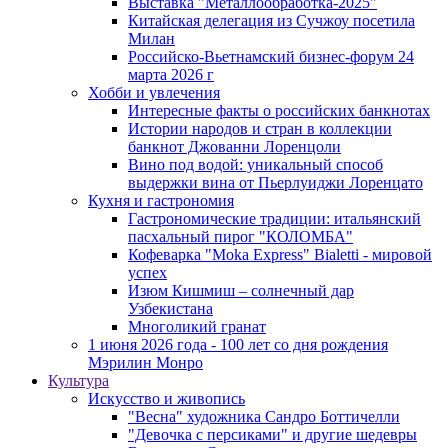
Выставка "Металлообработка-2025"
Китайская делегация из Сучжоу посетила
Милан
Российско-Вьетнамский бизнес-форум 24
марта 2026 г
Хобби и увлечения
Интересные факты о российских банкнотах
Истории народов и стран в коллекции
банкнот Джованни Лоренцоли
Вино под водой: уникальный способ
выдержки вина от Пьерлуиджи Лоренцато
Кухня и гастрономия
Гастрономические традиции: итальянский
пасхальный пирог "КОЛОМБА"
Кофеварка "Moka Express" Bialetti - мировой
успех
Изюм Кишмиш – солнечный дар
Узбекистана
Многоликий гранат
1 июня 2026 года - 100 лет со дня рождения
Мэрилин Монро
Культура
Искусство и живопись
"Весна" художника Сандро Боттичелли
"Девочка с персиками" и другие шедевры