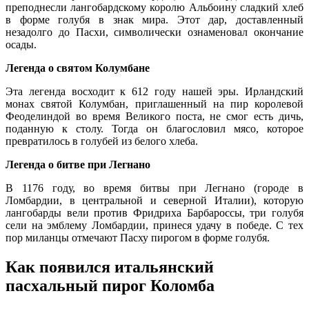
преподнесли лангобардскому королю Альбоину сладкий хлеб
в форме голубя в знак мира. Этот дар, доставленный
незадолго до Пасхи, символически ознаменовал окончание
осады.
Легенда о святом Колумбане
Эта легенда восходит к 612 году нашей эры. Ирландский
монах святой Колумбан, приглашенный на пир королевой
Феоделиндой во время Великого поста, не смог есть дичь,
поданную к столу. Тогда он благословил мясо, которое
превратилось в голубей из белого хлеба.
Легенда о битве при Легнано
В 1176 году, во время битвы при Легнано (городе в
Ломбардии, в центральной и северной Италии), которую
лангобарды вели против Фридриха Барбароссы, три голубя
сели на эмблему Ломбардии, принеся удачу в победе. С тех
пор миланцы отмечают Пасху пирогом в форме голубя.
Как появился итальянский
пасхальный пирог Коломба