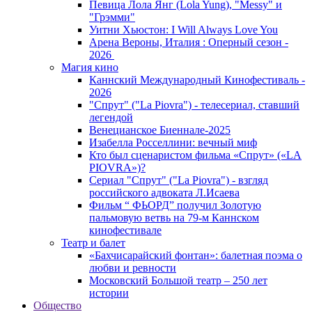
Певица Лола Янг (Lola Yung), "Messy" и
"Грэмми"
Уитни Хьюстон: I Will Always Love You
Арена Вероны, Италия : Оперный сезон -
2026
Магия кино
Каннский Международный Кинофестиваль -
2026
"Спрут" ("La Piovra") - телесериал, ставший
легендой
Венецианское Биеннале-2025
Изабелла Росселлини: вечный миф
Кто был сценаристом фильма «Спрут» («LA
PIOVRA»)?
Сериал "Спрут" ("La Piovra") - взгляд
российского адвоката Л.Исаева
Фильм “ ФЬОРД” получил Золотую
пальмовую ветвь на 79-м Каннском
кинофестивале
Театр и балет
«Бахчисарайский фонтан»: балетная поэма о
любви и ревности
Московский Большой театр – 250 лет
истории
Общество